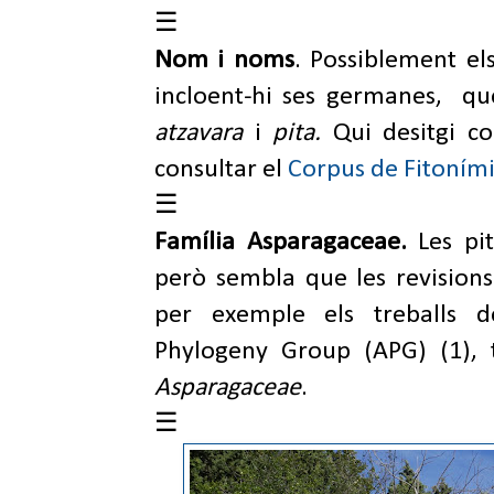
☰
Nom i noms
. Possiblement e
incloent-hi ses germanes, qu
atzavara
i
pita.
Qui desitgi c
consultar el
Corpus de Fitoním
☰
Família Asparagaceae.
Les pi
però sembla que les revisions
per exemple els treballs d
Phylogeny Group (APG) (1), t
Asparagaceae
.
☰