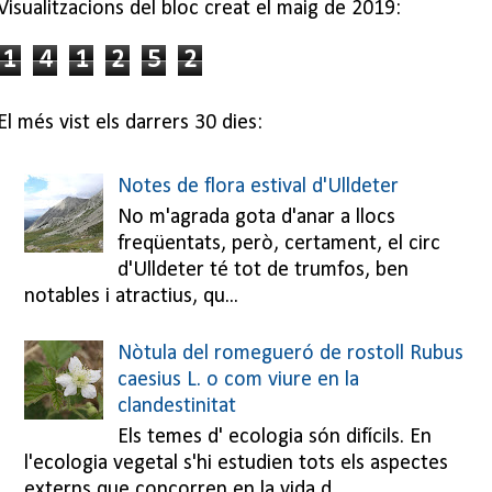
Visualitzacions del bloc creat el maig de 2019:
1
4
1
2
5
2
El més vist els darrers 30 dies:
Notes de flora estival d'Ulldeter
No m'agrada gota d'anar a llocs
freqüentats, però, certament, el circ
d'Ulldeter té tot de trumfos, ben
notables i atractius, qu...
Nòtula del romegueró de rostoll Rubus
caesius L. o com viure en la
clandestinitat
Els temes d' ecologia són difícils. En
l'ecologia vegetal s'hi estudien tots els aspectes
externs que concorren en la vida d...