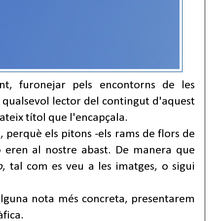
t, furonejar pels encontorns de les
ualsevol lector del contingut d'aquest
teix títol que l'encapçala.
, perquè els pitons -els rams de flors de
no eren al nostre abast. De manera que
o
, tal com es veu a les imatges, o sigui
 alguna nota més concreta, presentarem
fica.