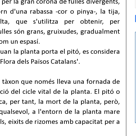
per la gran corona de fulles divergents,
n d'una rabassa -cor o pinya-, la tija,
ta, que s'utilitza per obtenir, per
s fulles són grans, gruixudes, gradualment
om un espasí.
quan la planta porta el pitó, es considera
Flora dels Països Catalans'.
l tàxon que només lleva una fornada de
ció del cicle vital de la planta. El pitó o
ca, per tant, la mort de la planta, però,
 qualsevol, a l'entorn de la planta mare
ols, eixits de rizomes amb capacitat per a