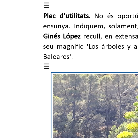
☰
Plec d'utilitats.
No és oportú
ensunya. Indiquem, solament,
Ginés López
recull,
en extens
seu magnífic 'Los árboles y a
Baleares'.
☰