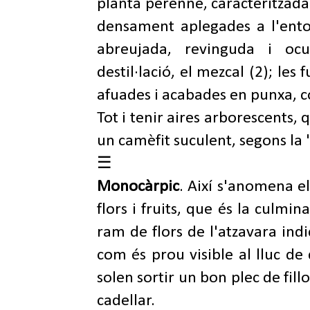
planta perenne, caracteritzada 
densament aplegades a l'entor
abreujada, revinguda i ocul
destil·lació, el mezcal (2); le
afuades i acabades en punxa, c
Tot i tenir aires arborescents, 
un camèfit suculent, segons la '
☰
Monocàrpic
. Així s'anomena e
flors i fruits, que és la culmina
ram de flors de l'atzavara indi
com és prou visible al lluc de
solen sortir un bon plec de fill
cadellar.