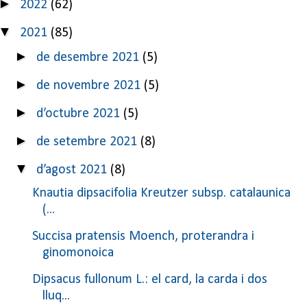
►
2022
(62)
▼
2021
(85)
►
de desembre 2021
(5)
►
de novembre 2021
(5)
►
d’octubre 2021
(5)
►
de setembre 2021
(8)
▼
d’agost 2021
(8)
Knautia dipsacifolia Kreutzer subsp. catalaunica
(...
Succisa pratensis Moench, proterandra i
ginomonoica
Dipsacus fullonum L.: el card, la carda i dos
lluq...