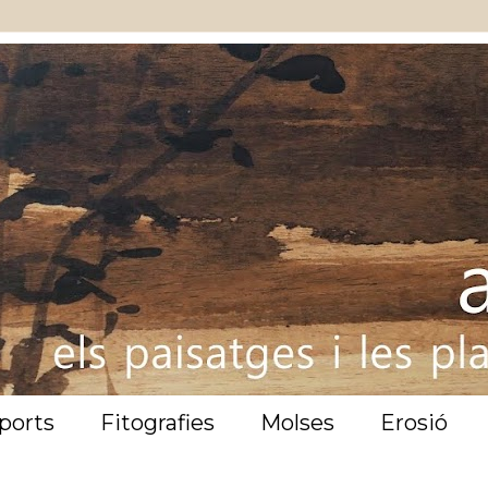
ports
Fitografies
Molses
Erosió