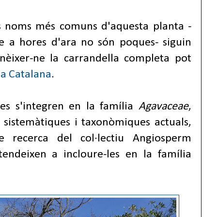
ls noms més comuns d'aquesta planta -
e a hores d'ara no són poques- siguin
onèixer-ne la carrandella completa pot
ia Catalana
.
tes s'integren en la família
Agavaceae
,
 sistemàtiques i taxonòmiques actuals,
e recerca del col·lectiu Angiosperm
endeixen a incloure-les en la família